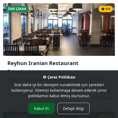
ÖNE ÇIKAN
0.0
Reyhun Iranian Restaurant
Beyoğlu, İstanbul
🍪 Çerez Politikası
Beyoğlu'nun kalbinde yer alan Reyhun, otantik İran (Pers) mutfağının en lezzetli örneklerini sunan popüler bir mekandır. Özellikle safranlı pilavları, çeşitli kebapları (Çelo Kebap, Kubide) ve geleneksel güveç yemekleri ile tanınır. Hem turistler hem de yerli halk tarafından sıkça tercih edilen samimi ve misafirperver bir atmosfere sahiptir.
Size daha iyi bir deneyim sunabilmek için çerezleri
💰💰💰
kullanıyoruz. Sitemizi kullanmaya devam ederek çerez
0 yorum
politikamızı kabul etmiş olursunuz.
Pahalı
Kabul Et
Detaylı Bilgi
ÖNE ÇIKAN
0.0