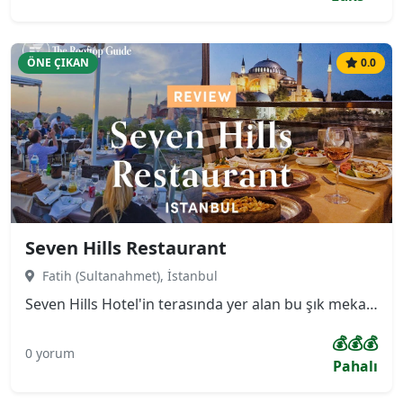
ÖNE ÇIKAN
0.0
Seven Hills Restaurant
Fatih (Sultanahmet), İstanbul
Seven Hills Hotel'in terasında yer alan bu şık mekan, misafirlerine Ayasofya, Sultanahmet Camii ve Topkapı Sarayı'nın yanı sıra İstanbul Boğazı'na hakim 360 derecelik panoramik bir manzara sunmaktadır. Menüsü, özellikle taze ve zengin deniz ürünleri ile Türk mutfağının seçkin lezzetlerine odaklanmıştır.
💰💰💰
0 yorum
Pahalı