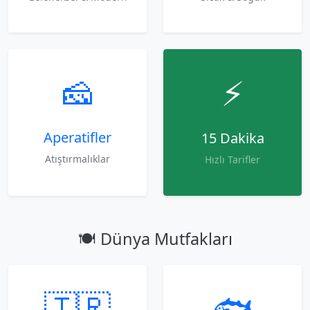
🧀
⚡
Aperatifler
15 Dakika
Atıştırmalıklar
Hızlı Tarifler
🍽️ Dünya Mutfakları
🇹🇷
🐟