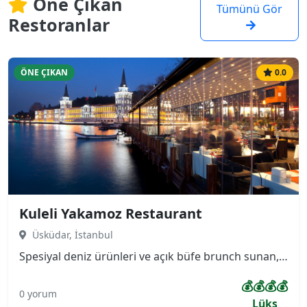
Öne Çıkan
Tümünü Gör
Restoranlar
ÖNE ÇIKAN
0.0
Kuleli Yakamoz Restaurant
Üsküdar, İstanbul
Spesiyal deniz ürünleri ve açık büfe brunch sunan, terası ve Boğaz manzarası olan sessiz, ferah mekan. Asırlık çınar ağaçlarının altında boğazın manzarasını panaromik çevreleyen, bir yanı Kuleli Askeri Lisesi diğer yanı Boğaz Köprüsünü gören çok özel konuma sahip restaurantımız kendini özel hissetmek isteyenler için ayrıcalıklı bir mekan.
💰💰💰💰
0 yorum
Lüks