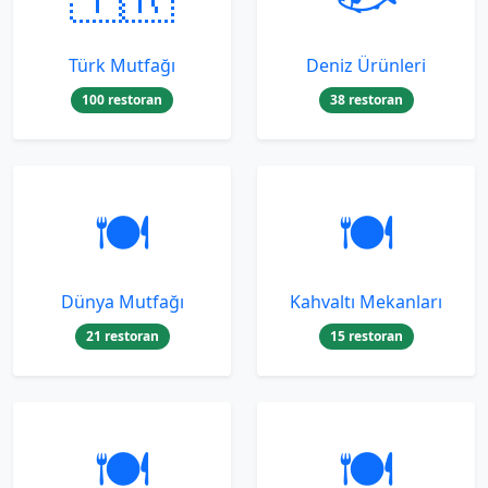
Türk Mutfağı
Deniz Ürünleri
100 restoran
38 restoran
🍽️
🍽️
Dünya Mutfağı
Kahvaltı Mekanları
21 restoran
15 restoran
🍽️
🍽️