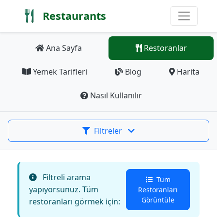
Restaurants
Ana Sayfa
Restoranlar
Yemek Tarifleri
Blog
Harita
Nasıl Kullanılır
Filtreler
Filtreli arama
Tüm
yapıyorsunuz. Tüm
Restoranları
Görüntüle
restoranları görmek için: