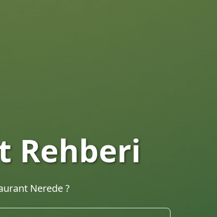
taurantları
hberi. En iyi lokantalar, kafeler ve yemek