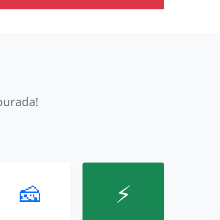
burada!
🧀
⚡