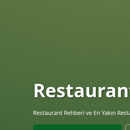
En İyi Res
Keşfet
Türkiye'nin en kapsamlı restaurant re
tariflerini keşfet.