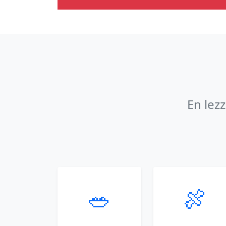
En lez
🥗
🍖