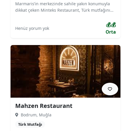
Marmaris’in merkezinde sahile yakın konumuyla
dikkat çeken Minteks Restaurant, Türk mutfağının
yanı sıra Akdeniz lezzetlerini misafirlerine
sunmaktadır. Izgara çeşitleri, deniz ürünleri ve
💰💰
Henüz yorum yok
zengin kahvaltı menüsüyle öne çıkan mekan,
Orta
modern dekorasyonu ve sıcak atmosferiyle hem
aileler hem de turistler için ideal bir tercihtir.
Mahzen Restaurant
Bodrum, Muğla
Türk Mutfağı