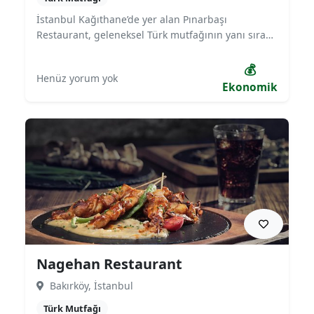
İstanbul Kağıthane’de yer alan Pınarbaşı
Restaurant, geleneksel Türk mutfağının yanı sıra
ızgara çeşitleri ve ev yemekleriyle bilinir. Aile dostu
samimi atmosferi, uygun fiyatlı menüsü ve lezzetli
💰
Henüz yorum yok
yemekleriyle mahalle kültürünü yaşatan
Ekonomik
mekanlardan biridir. Geniş iç mekanı ve açık
oturma alanıyla hem öğle yemekleri hem de akşam
buluşmaları için tercih edilmektedir.
Nagehan Restaurant
Bakırköy, İstanbul
Türk Mutfağı