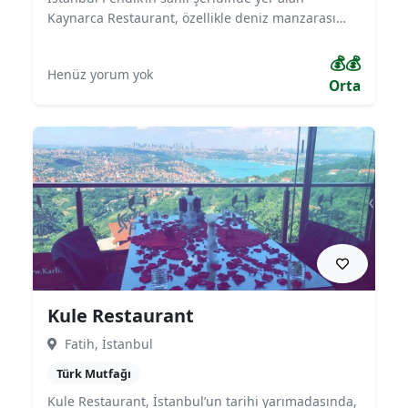
Kaynarca Restaurant, özellikle deniz manzarası
eşliğinde sunduğu Türk ve Akdeniz mutfağı
lezzetleriyle öne çıkmaktadır. Izgara çeşitleri, deniz
💰💰
Henüz yorum yok
ürünleri ve yöresel tatlarla misafirlerine zengin bir
Orta
menü sunar. Aileler için geniş oturma alanları,
modern iç tasarımı ve huzurlu atmosferiyle hem
gündüz hem de akşam tercih edilen mekanlardan
biridir.
Kule Restaurant
Fatih, İstanbul
Türk Mutfağı
Kule Restaurant, İstanbul’un tarihi yarımadasında,