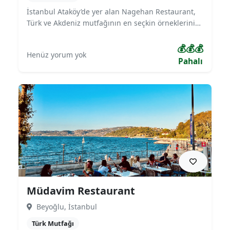
İstanbul Ataköy’de yer alan Nagehan Restaurant,
Türk ve Akdeniz mutfağının en seçkin örneklerini
misafirleriyle buluşturuyor. Izgara çeşitleri, zengin
meze menüsü ve deniz ürünleriyle öne çıkan
💰💰💰
Henüz yorum yok
mekan; aile yemekleri, iş buluşmaları ve özel
Pahalı
kutlamalar için sıcak ve şık bir atmosfer sunuyor.
Kaliteli hizmeti ve zengin menüsüyle bölgenin en
çok tercih edilen restoranlarından biridir.
Müdavim Restaurant
Beyoğlu, İstanbul
Türk Mutfağı