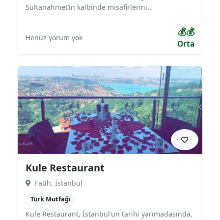
Sultanahmet’in kalbinde misafirlerini
ağırlamaktadır. Türk mutfağının yanı sıra Akdeniz
ve dünya mutfağından özenle seçilmiş lezzetleri
💰💰
Henüz yorum yok
sunan mekan, tarihi dokusu ve şehrin büyüleyici
Orta
atmosferiyle birleşerek unutulmaz bir yemek
deneyimi yaşatır. Hem turistik ziyaretler hem de
özel davetler için ideal bir mekandır.
Kule Restaurant
Fatih, İstanbul
Türk Mutfağı
Kule Restaurant, İstanbul’un tarihi yarımadasında,