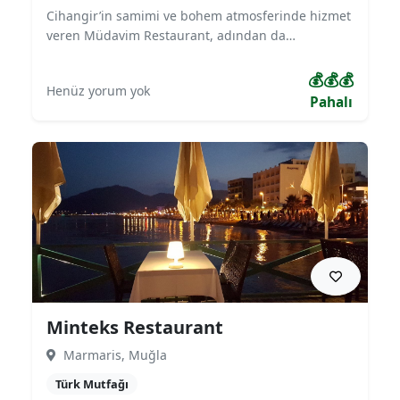
Cihangir’in samimi ve bohem atmosferinde hizmet
veren Müdavim Restaurant, adından da
anlaşılacağı gibi müdavimlerinin sık sık uğradığı
sıcak bir mekandır. Geleneksel Türk mutfağı, meze
💰💰💰
Henüz yorum yok
çeşitleri ve deniz ürünleriyle öne çıkar. Sohbet
Pahalı
eşliğinde keyifli akşam yemekleri için ideal bir
tercih olan restoran, samimi iç mekanı ve lezzetli
menüsüyle hem yerli hem yabancı misafirlerin
gözdesidir.
Minteks Restaurant
Marmaris, Muğla
Türk Mutfağı